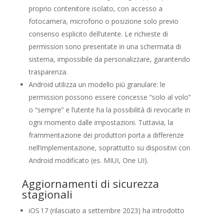
proprio contenitore isolato, con accesso a
fotocamera, microfono o posizione solo previo
consenso esplicito dell’utente. Le richieste di
permission sono presentate in una schermata di
sistema, impossibile da personalizzare, garantendo
trasparenza.
Android utilizza un modello più granulare: le
permission possono essere concesse “solo al volo”
o “sempre” e l’utente ha la possibilità di revocarle in
ogni momento dalle impostazioni. Tuttavia, la
frammentazione dei produttori porta a differenze
nell’implementazione, soprattutto su dispositivi con
Android modificato (es. MIUI, One UI).
Aggiornamenti di sicurezza
stagionali
iOS 17 (rilasciato a settembre 2023) ha introdotto