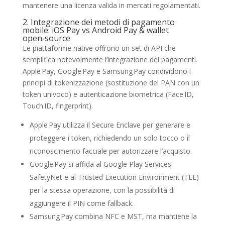
mantenere una licenza valida in mercati regolamentati.
2. Integrazione dei metodi di pagamento
mobile: iOS Pay vs Android Pay & wallet
open‑source
Le piattaforme native offrono un set di API che
semplifica notevolmente l’integrazione dei pagamenti.
Apple Pay, Google Pay e Samsung Pay condividono i
principi di tokenizzazione (sostituzione del PAN con un
token univoco) e autenticazione biometrica (Face ID,
Touch ID, fingerprint).
Apple Pay utilizza il Secure Enclave per generare e
proteggere i token, richiedendo un solo tocco o il
riconoscimento facciale per autorizzare l’acquisto.
Google Pay si affida al Google Play Services
SafetyNet e al Trusted Execution Environment (TEE)
per la stessa operazione, con la possibilità di
aggiungere il PIN come fallback.
Samsung Pay combina NFC e MST, ma mantiene la