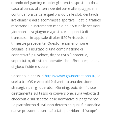
mondo del gaming mobile: gli utenti si spostano dalla
casa al parco, alle terrazze dei bar e alle spiagge, ma
continuano a cercare quel brivido delle slot, dei tavoli
live‑dealer e delle scommesse sportive. I dati di traffico
mostrano un incremento medio del 15 % nelle sessioni
giornaliere tra giugno e agosto, e la quantità di
transazioni in‑app sale di oltre il 20 % rispetto al
trimestre precedente. Questo fenomeno non è
casuale; è il risultato di una combinazione di
connettività più veloce, dispositivi più potenti e,
soprattutto, di sistemi operativi che offrono esperienze
di gioco fluide e sicure.
Secondo le analisi di
https://www.go-international.it/
, la
scelta tra iOS e Android è diventata una decisione
strategica per gli operatori iGaming, poiché influisce
direttamente sul tasso di conversione, sulla velocità di
checkout e sul rispetto delle normative di pagamento.
La piattaforma di sviluppo determina quali funzionalità
native possono essere sfruttate per ridurre il “scope”