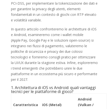
PCI‑DSS, per implementare la tokenizzazione dei dati e
per garantire la privacy degli utenti, elementi
fondamentali in un contesto di giochi con RTP elevato
e volatilità variabile.
In questo articolo confronteremo le architetture di iOS
e Android, esamineremo come i wallet mobile
(Apple Pay, Google Pay e le soluzioni open‑source) si
integrano nei flussi di pagamento, valuteremo le
politiche di sicurezza e privacy dei due colossi
tecnologici e forniremo consigli pratici per ottimizzare
la UI/UX durante la stagione estiva. Infine, esploreremo
i trend emergenti che potrebbero unire le due
piattaforme in un ecosistema più sicuro e performante
per il 2027.
1. Architettura di iOS vs Android: quali vantaggi
tecnici per le piattaforme di gioco?
Android
Caratteristica
iOS (Metal)
(Vulkan /