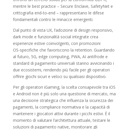
mentre le best practice – Secure Enclave, SafetyNet e
crittografia end‑to‑end – rappresentano le difese
fondamentali contro le minacce emergenti.
Dal punto di vista UX, l’adozione di design responsivo,
dark mode e funzionalità social integrate crea
esperienze estive coinvolgenti, con promozioni
OS‑specifiche che favoriscono la retention. Guardando
al futuro, 5G, edge computing, PWA, AI antifrode e
standard di pagamento universali stanno avvicinando i
due ecosistemi, rendendo più facile per gli operatori
offrire giochi sicuri e veloci su qualsiasi dispositivo.
Per gli operatori iGaming, la scelta consapevole tra iOS
e Android non è più solo una questione di mercato, ma
una decisione strategica che influenza la sicurezza dei
pagamenti, la compliance normativa e la capacità di
mantenere i giocatori attivi durante i picchi estivi. È il
momento di valutare l’architettura attuale, testare le
soluzioni di pagamento native, monitorare gli