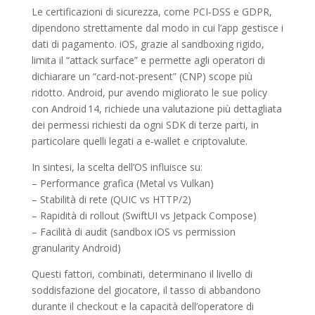
Le certificazioni di sicurezza, come PCI‑DSS e GDPR,
dipendono strettamente dal modo in cui l’app gestisce i
dati di pagamento. iOS, grazie al sandboxing rigido,
limita il “attack surface” e permette agli operatori di
dichiarare un “card‑not‑present” (CNP) scope più
ridotto. Android, pur avendo migliorato le sue policy
con Android 14, richiede una valutazione più dettagliata
dei permessi richiesti da ogni SDK di terze parti, in
particolare quelli legati a e‑wallet e criptovalute.
In sintesi, la scelta dell’OS influisce su:
– Performance grafica (Metal vs Vulkan)
– Stabilità di rete (QUIC vs HTTP/2)
– Rapidità di rollout (SwiftUI vs Jetpack Compose)
– Facilità di audit (sandbox iOS vs permission
granularity Android)
Questi fattori, combinati, determinano il livello di
soddisfazione del giocatore, il tasso di abbandono
durante il checkout e la capacità dell’operatore di