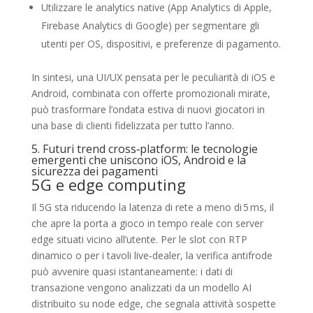
Utilizzare le analytics native (App Analytics di Apple,
Firebase Analytics di Google) per segmentare gli
utenti per OS, dispositivi, e preferenze di pagamento.
In sintesi, una UI/UX pensata per le peculiarità di iOS e
Android, combinata con offerte promozionali mirate,
può trasformare l’ondata estiva di nuovi giocatori in
una base di clienti fidelizzata per tutto l’anno.
5. Futuri trend cross‑platform: le tecnologie
emergenti che uniscono iOS, Android e la
sicurezza dei pagamenti
5G e edge computing
Il 5G sta riducendo la latenza di rete a meno di 5 ms, il
che apre la porta a gioco in tempo reale con server
edge situati vicino all’utente. Per le slot con RTP
dinamico o per i tavoli live‑dealer, la verifica antifrode
può avvenire quasi istantaneamente: i dati di
transazione vengono analizzati da un modello AI
distribuito su node edge, che segnala attività sospette