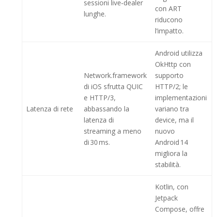
sessioni live‑dealer
con ART
lunghe.
riducono
l’impatto.
Android utilizza
OkHttp con
Network.framework
supporto
di iOS sfrutta QUIC
HTTP/2; le
e HTTP/3,
implementazioni
Latenza di rete
abbassando la
variano tra
latenza di
device, ma il
streaming a meno
nuovo
di 30 ms.
Android 14
migliora la
stabilità.
Kotlin, con
Jetpack
Compose, offre