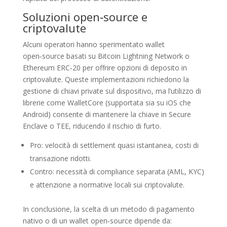
Soluzioni open‑source e
criptovalute
Alcuni operatori hanno sperimentato wallet
open‑source basati su Bitcoin Lightning Network o
Ethereum ERC‑20 per offrire opzioni di deposito in
criptovalute. Queste implementazioni richiedono la
gestione di chiavi private sul dispositivo, ma l’utilizzo di
librerie come WalletCore (supportata sia su iOS che
Android) consente di mantenere la chiave in Secure
Enclave o TEE, riducendo il rischio di furto.
Pro: velocità di settlement quasi istantanea, costi di
transazione ridotti.
Contro: necessità di compliance separata (AML, KYC)
e attenzione a normative locali sui criptovalute.
In conclusione, la scelta di un metodo di pagamento
nativo o di un wallet open‑source dipende da: