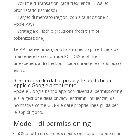
– Volume di transazioni (alta frequenza → wallet
proprietario rischioso)
– Target di mercato (regioni con alta adozione di
Apple Pay)
– Strategia di rischio (riduzione frodi tramite
tokenizzazione).
Le API native rimangono lo strumento più efficace per
mantenere la conformità PCI‑DSS e offrire
un’esperienza di checkout fluida durante le ore di picco
estivo.
3. Sicurezza dei dati e privacy: le politiche di
Apple e Google a confronto
Apple e Google hanno approcci diversi al permissioning
e alla gestione della privacy, entrambi influenzati da
normative come GDPR e dalle proprie linee guida per
le app di gioco.
Modelli di permissioning
iOS adotta un sandbox rigido: ogni app dispone di un