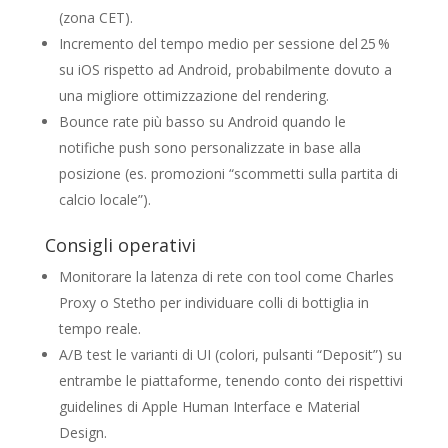
(zona CET).
Incremento del tempo medio per sessione del 25 %
su iOS rispetto ad Android, probabilmente dovuto a
una migliore ottimizzazione del rendering.
Bounce rate più basso su Android quando le
notifiche push sono personalizzate in base alla
posizione (es. promozioni “scommetti sulla partita di
calcio locale”).
Consigli operativi
Monitorare la latenza di rete con tool come Charles
Proxy o Stetho per individuare colli di bottiglia in
tempo reale.
A/B test le varianti di UI (colori, pulsanti “Deposit”) su
entrambe le piattaforme, tenendo conto dei rispettivi
guidelines di Apple Human Interface e Material
Design.