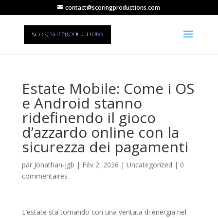
contact@scoringproductions.com
Estate Mobile: Come i OS
e Android stanno
ridefinendo il gioco
d’azzardo online con la
sicurezza dei pagamenti
par
Jonathan-jgb
|
Fév 2, 2026
|
Uncategorized
|
0
commentaires
L’estate sta tornando con una ventata di energia nel