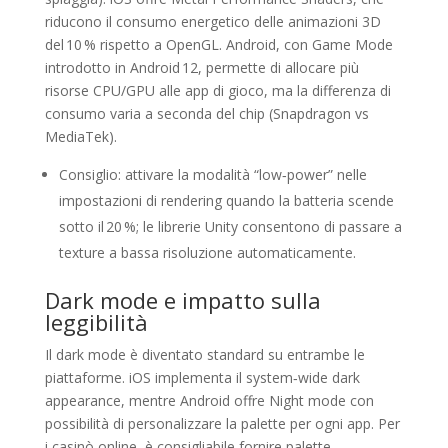
riducono il consumo energetico delle animazioni 3D
del 10 % rispetto a OpenGL. Android, con Game Mode
introdotto in Android 12, permette di allocare più
risorse CPU/GPU alle app di gioco, ma la differenza di
consumo varia a seconda del chip (Snapdragon vs
MediaTek).
Consiglio: attivare la modalità “low‑power” nelle
impostazioni di rendering quando la batteria scende
sotto il 20 %; le librerie Unity consentono di passare a
texture a bassa risoluzione automaticamente.
Dark mode e impatto sulla
leggibilità
Il dark mode è diventato standard su entrambe le
piattaforme. iOS implementa il system‑wide dark
appearance, mentre Android offre Night mode con
possibilità di personalizzare la palette per ogni app. Per
i casinò online, è consigliabile fornire palette