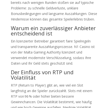
bereits nach wenigen Runden stoßen sie auf typische
Probleme: zu schnelle Geldverluste, unklare
Bonusbedingungen und langsame Auszahlungen. Diese
Hindernisse können das gesamte Spielerlebnis trüben.
Warum ein zuverlässiger Anbieter
entscheidend ist
Ein lizenzierter Betreiber garantiert faire Spielregeln
und transparente Auszahlungsprozesse. N1 Casino ist
von der Malta Gaming Authority lizenziert und
verwendet modernste Verschlüsselung, sodass Ihre
Daten und Ihr Geld stets geschützt sind.
Der Einfluss von RTP und
Volatilität
RTP (Return to Player) gibt an, wie viel ein Slot
langfristig an die Spieler zurückzahlt. Slots mit einem
RTP von 96 % oder höher bieten bessere
Gewinnchancen. Die Volatilität bestimmt, wie häufig
und wie hoch Gewinne ausfallen. Niedrige Volatilität