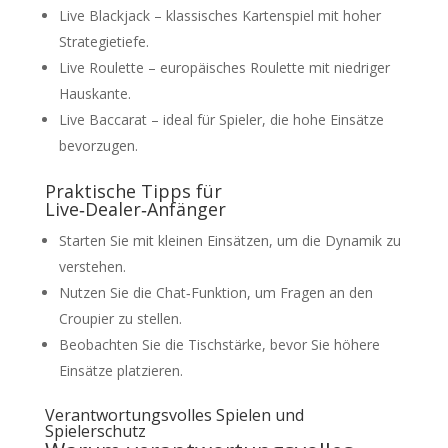
Live Blackjack – klassisches Kartenspiel mit hoher
Strategie­tiefe.
Live Roulette – europäisches Roulette mit niedriger
Hauskante.
Live Baccarat – ideal für Spieler, die hohe Einsätze
bevorzugen.
Praktische Tipps für
Live‑Dealer‑Anfänger
Starten Sie mit kleinen Einsätzen, um die Dynamik zu
verstehen.
Nutzen Sie die Chat‑Funktion, um Fragen an den
Croupier zu stellen.
Beobachten Sie die Tischstärke, bevor Sie höhere
Einsätze platzieren.
Verantwortungsvolles Spielen und
Spielerschutz