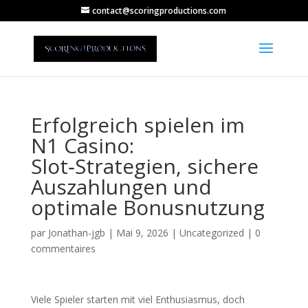
contact@scoringproductions.com
Erfolgreich spielen im
N1 Casino:
Slot‑Strategien, sichere
Auszahlungen und
optimale Bonusnutzung
par
Jonathan-jgb
|
Mai 9, 2026
|
Uncategorized
|
0
commentaires
Viele Spieler starten mit viel Enthusiasmus, doch