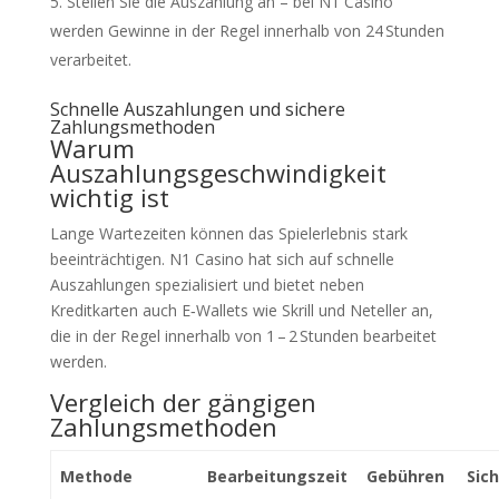
Stellen Sie die Auszahlung an – bei N1 Casino
werden Gewinne in der Regel innerhalb von 24 Stunden
verarbeitet.
Schnelle Auszahlungen und sichere
Zahlungsmethoden
Warum
Auszahlungsgeschwindigkeit
wichtig ist
Lange Wartezeiten können das Spielerlebnis stark
beeinträchtigen. N1 Casino hat sich auf schnelle
Auszahlungen spezialisiert und bietet neben
Kreditkarten auch E‑Wallets wie Skrill und Neteller an,
die in der Regel innerhalb von 1 – 2 Stunden bearbeitet
werden.
Vergleich der gängigen
Zahlungsmethoden
Methode
Bearbeitungszeit
Gebühren
Sic