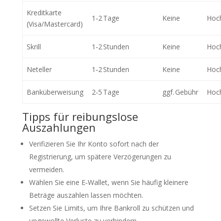
Kreditkarte
1‑2 Tage
Keine
Hoc
(Visa/Mastercard)
Skrill
1‑2 Stunden
Keine
Hoc
Neteller
1‑2 Stunden
Keine
Hoc
Banküberweisung
2‑5 Tage
ggf. Gebühr
Hoc
Tipps für reibungslose
Auszahlungen
Verifizieren Sie Ihr Konto sofort nach der
Registrierung, um spätere Verzögerungen zu
vermeiden.
Wählen Sie eine E‑Wallet, wenn Sie häufig kleinere
Beträge auszahlen lassen möchten.
Setzen Sie Limits, um Ihre Bankroll zu schützen und
ungewollte Verluste zu verhindern.