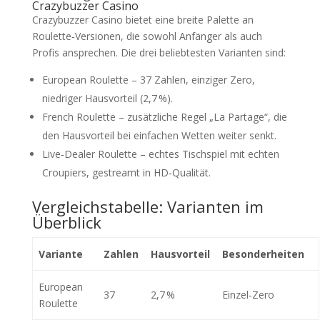
Crazybuzzer Casino
Crazybuzzer Casino bietet eine breite Palette an
Roulette‑Versionen, die sowohl Anfänger als auch
Profis ansprechen. Die drei beliebtesten Varianten sind:
European Roulette – 37 Zahlen, einziger Zero,
niedriger Hausvorteil (2,7 %).
French Roulette – zusätzliche Regel „La Partage“, die
den Hausvorteil bei einfachen Wetten weiter senkt.
Live‑Dealer Roulette – echtes Tischspiel mit echten
Croupiers, gestreamt in HD‑Qualität.
Vergleichstabelle: Varianten im
Überblick
Variante
Zahlen
Hausvorteil
Besonderheiten
European
37
2,7 %
Einzel‑Zero
Roulette