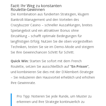
Fazit: Ihr Weg zu konstanten
Roulette‑Gewinnen
Die Kombination aus fundierten Strategien, klugem
Bankroll‑Management und den Vorteilen des
Crazybuzzer Casino – schneller Auszahlungen, breites
Spielangebot und ein attraktiver Bonus ohne
Einzahlung – schafft optimale Bedingungen für
langfristigen Erfolg. Nutzen Sie die oben vorgestellten
Techniken, testen Sie sie im Demo‑Mode und steigern
Sie Ihre Gewinnchancen Schritt für Schritt.
Quick Win:
Starten Sie sofort mit dem French
Roulette, setzen Sie ausschließlich auf
“En Prison”
,
und kombinieren Sie dies mit der D’Alembert‑Strategie
– Sie reduzieren den Hausvorteil erheblich und erhöhen
Ihre Gewinnrate.
Pro Tipp: Notieren Sie jede Runde, um Muster zu
erkennen und Ihre Strategie kontinuierlich zu