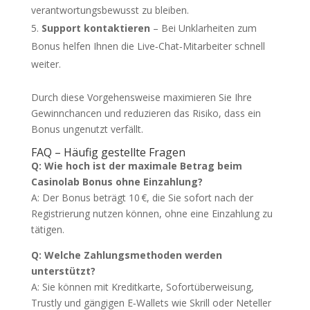
verantwortungsbewusst zu bleiben.
Support kontaktieren
– Bei Unklarheiten zum
Bonus helfen Ihnen die Live‑Chat‑Mitarbeiter schnell
weiter.
Durch diese Vorgehensweise maximieren Sie Ihre
Gewinnchancen und reduzieren das Risiko, dass ein
Bonus ungenutzt verfällt.
FAQ – Häufig gestellte Fragen
Q: Wie hoch ist der maximale Betrag beim
Casinolab Bonus ohne Einzahlung?
A: Der Bonus beträgt 10 €, die Sie sofort nach der
Registrierung nutzen können, ohne eine Einzahlung zu
tätigen.
Q: Welche Zahlungsmethoden werden
unterstützt?
A: Sie können mit Kreditkarte, Sofortüberweisung,
Trustly und gängigen E‑Wallets wie Skrill oder Neteller