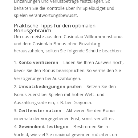
Einzahlungen und Verlustbeträge festzulegen. So
behalten Sie die Kontrolle über Ihr Spielbudget und
spielen verantwortungsbewusst.
Praktische Tipps für den optimalen
Bonusgebrauch
Um das meiste aus dem Casinolab Willkommensbonus
und dem Casinolab Bonus ohne Einzahlung
herauszuholen, sollten Sie folgende Schritte beachten:
Konto verifizieren
– Laden Sie Ihren Ausweis hoch,
bevor Sie den Bonus beanspruchen. So vermeiden Sie
Verzögerungen bei Auszahlungen.
Umsatzbedingungen prüfen
– Setzen Sie den
Bonus zuerst bei Spielen mit hoher Wett‑ und
Auszahlungsrate ein, z. B. bei Dragonia.
Zeitfenster nutzen
– Aktivieren Sie den Bonus
innerhalb der vorgegebenen Frist, sonst verfällt er.
Gewinnlimit festlegen
– Bestimmen Sie im
Vorfeld, wie viel Sie maximal gewinnen möchten, um