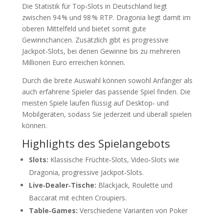
Die Statistik für Top‑Slots in Deutschland liegt
zwischen 94 % und 98 % RTP. Dragonia liegt damit im
oberen Mittelfeld und bietet somit gute
Gewinnchancen. Zusätzlich gibt es progressive
Jackpot‑Slots, bei denen Gewinne bis zu mehreren
Millionen Euro erreichen können.
Durch die breite Auswahl können sowohl Anfänger als
auch erfahrene Spieler das passende Spiel finden. Die
meisten Spiele laufen flüssig auf Desktop‑ und
Mobilgeräten, sodass Sie jederzeit und überall spielen
können.
Highlights des Spielangebots
Slots:
Klassische Früchte‑Slots, Video‑Slots wie
Dragonia, progressive Jackpot‑Slots.
Live‑Dealer‑Tische:
Blackjack, Roulette und
Baccarat mit echten Croupiers.
Table‑Games:
Verschiedene Varianten von Poker