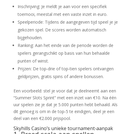
Inschrijving: Je meldt je aan voor een specifiek
toernooi, meestal met een vaste inzet in euro.
Speelperiode: Tijdens de aangegeven tijd speel je je
gekozen spel. De scores worden automatisch
bijgehouden.
Ranking: Aan het einde van de periode worden de
spelers gerangschikt op basis van hun behaalde
punten of winst.
Prijzen: De top‑drie of top‑tien spelers ontvangen
geldprijzen, gratis spins of andere bonussen.
Een voorbeeld: stel je voor dat je deelneemt aan een
“Summer Slots Sprint” met een inzet van €10. Na één
uur spelen zie je dat je 5.000 punten hebt behaald. Als
dit genoeg is om in de top‑5 te eindigen, deel je een
deel van een €2.000 prijspool.
Skyhills Casino’s unieke tournament‑aanpak