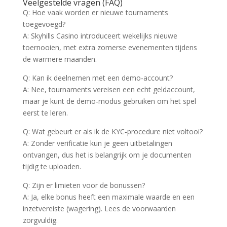
Veelgestelde vragen (FAQ)
Q: Hoe vaak worden er nieuwe tournaments
toegevoegd?
A: Skyhills Casino introduceert wekelijks nieuwe
toernooien, met extra zomerse evenementen tijdens
de warmere maanden.
Q: Kan ik deelnemen met een demo‑account?
A: Nee, tournaments vereisen een echt geldaccount,
maar je kunt de demo‑modus gebruiken om het spel
eerst te leren.
Q: Wat gebeurt er als ik de KYC‑procedure niet voltooi?
A: Zonder verificatie kun je geen uitbetalingen
ontvangen, dus het is belangrijk om je documenten
tijdig te uploaden.
Q: Zijn er limieten voor de bonussen?
A: Ja, elke bonus heeft een maximale waarde en een
inzetvereiste (wagering). Lees de voorwaarden
zorgvuldig.