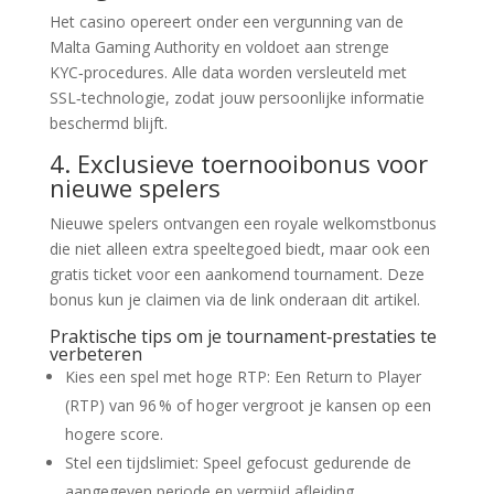
Het casino opereert onder een vergunning van de
Malta Gaming Authority en voldoet aan strenge
KYC‑procedures. Alle data worden versleuteld met
SSL‑technologie, zodat jouw persoonlijke informatie
beschermd blijft.
4. Exclusieve toernooibonus voor
nieuwe spelers
Nieuwe spelers ontvangen een royale welkomstbonus
die niet alleen extra speeltegoed biedt, maar ook een
gratis ticket voor een aankomend tournament. Deze
bonus kun je claimen via de link onderaan dit artikel.
Praktische tips om je tournament‑prestaties te
verbeteren
Kies een spel met hoge RTP: Een Return to Player
(RTP) van 96 % of hoger vergroot je kansen op een
hogere score.
Stel een tijdslimiet: Speel gefocust gedurende de
aangegeven periode en vermijd afleiding.