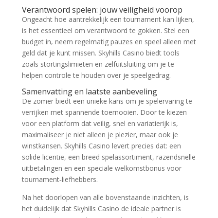
Verantwoord spelen: jouw veiligheid voorop
Ongeacht hoe aantrekkelijk een tournament kan lijken,
is het essentieel om verantwoord te gokken. Stel een
budget in, neem regelmatig pauzes en speel alleen met
geld dat je kunt missen. Skyhills Casino biedt tools
zoals stortingslimieten en zelfuitsluiting om je te
helpen controle te houden over je speelgedrag.
Samenvatting en laatste aanbeveling
De zomer biedt een unieke kans om je spelervaring te
verrijken met spannende toernooien. Door te kiezen
voor een platform dat veilig, snel en variatierijk is,
maximaliseer je niet alleen je plezier, maar ook je
winstkansen. Skyhills Casino levert precies dat: een
solide licentie, een breed spelassortiment, razendsnelle
uitbetalingen en een speciale welkomstbonus voor
tournament‑liefhebbers.
Na het doorlopen van alle bovenstaande inzichten, is
het duidelijk dat Skyhills Casino de ideale partner is