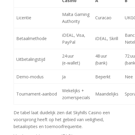
Casino
A
B
Malta Gaming
Licentie
Curacao
UKG
Authority
iDEAL, Visa,
Banc
Betaalmethode
iDEAL, Skrill
PayPal
Netel
24 uur
48 uur
72 uu
Uitbetalingstijd
(e‑wallet)
(bank)
(bank
Demo-modus
Ja
Beperkt
Nee
Wekelijks +
Tournament‑aanbod
Maandelijks
Spor
zomerspecials
De tabel laat duidelijk zien dat Skyhills Casino een
voorsprong heeft op het gebied van veiligheid,
betaalopties en toernooifrequentie.