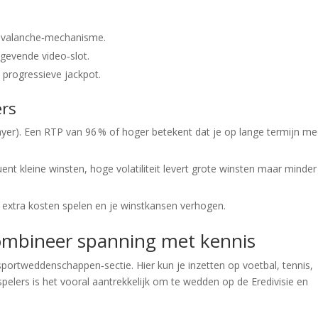
 avalanche‑mechanisme.
gevende video‑slot.
 progressieve jackpot.
ers
ayer). Een RTP van 96 % of hoger betekent dat je op lange termijn me
equent kleine winsten, hoge volatiliteit levert grote winsten maar minder
 extra kosten spelen en je winstkansen verhogen.
mbineer spanning met kennis
sportweddenschappen‑sectie. Hier kun je inzetten op voetbal, tennis,
pelers is het vooral aantrekkelijk om te wedden op de Eredivisie en