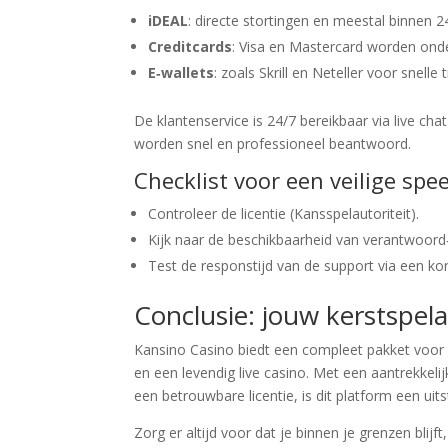
iDEAL
: directe stortingen en meestal binnen
Creditcards
: Visa en Mastercard worden ond
E‑wallets
: zoals Skrill en Neteller voor snelle 
De klantenservice is 24/7 bereikbaar via live ch
worden snel en professioneel beantwoord.
Checklist voor een veilige sp
Controleer de licentie (Kansspelautoriteit).
Kijk naar de beschikbaarheid van verantwoord‑
Test de responstijd van de support via een kor
Conclusie: jouw kerstspel
Kansino Casino biedt een compleet pakket voor 
en een levendig live casino. Met een aantrekkel
een betrouwbare licentie, is dit platform een ui
Zorg er altijd voor dat je binnen je grenzen blijf