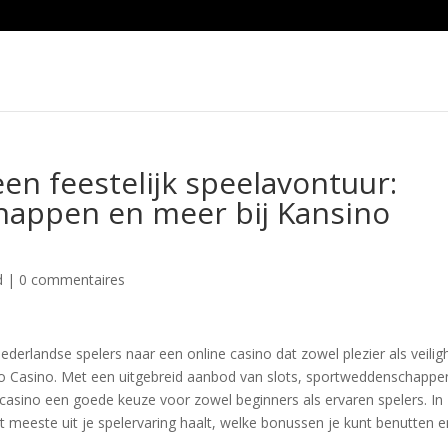
en feestelijk speelavontuur:
happen en meer bij Kansino
d
|
0 commentaires
derlandse spelers naar een online casino dat zowel plezier als veilig
ino Casino. Met een uitgebreid aanbod van slots, sportweddenschappe
t casino een goede keuze voor zowel beginners als ervaren spelers. In
t meeste uit je spelervaring haalt, welke bonussen je kunt benutten e