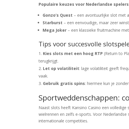
Populaire keuzes voor Nederlandse spelers
Gonzo’s Quest
– een avontuurlijke slot met
Starburst
– een eenvoudige, maar zeer winst
Mega Joker
– een klassieke fruitmachine met
Tips voor succesvolle slotspel
Kies slots met een hoog RTP
(Return to Pl
terugkrijgt.
Let op volatiliteit
: lage volatiliteit geeft fr
vaak.
Gebruik gratis spins
: hiermee kun je zonder
Sportweddenschappen: co
Naast slots heeft Kansino Casino een volledige 
wielrennen en zelfs e‑sports. Voor Nederlandse s
internationale competities.