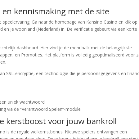
ie en kennismaking met de site
de speelervaring. Ga naar de homepage van Kansino Casino en klik op
rd en je woonland (Nederland) in. De verificatie gebeurt via een korte
ichtelijk dashboard. Hier vind je de menubalk met de belangrijkste
appen, en Promoties. Het platform is volledig geoptimaliseerd voor 
len.
n SSL‑encryptie, een technologie die je persoonsgegevens en financ
et een uniek wachtwoord.
teding via de “Verantwoord Spelen”-module.
e kerstboost voor jouw bankroll
ino is de royale welkomstbonus. Nieuwe spelers ontvangen een
pins op populaire slots. Deze bonus is ideaal om je bankroll een stev