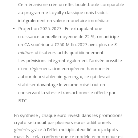
Ce mécanisme crée un effet boule‐boule comparable
au programme Loyalty classique mais traduit
intégralement en valeur monétaire immédiate.
Projection 2025‑2027 : En extrapolant une
croissance annuelle moyenne de 22 %, on anticipe
un CA supérieur à €250 M fin‑2027 avec plus de
3
millions
utilisateurs actifs quotidiennement.
Les prévisions intègrent également l’arrivée possible
d’une réglementation européenne harmonisée
autour du « stablecoin gaming », ce qui devrait
stabiliser davantage le volume misé tout en
conservant la vitesse transactionnelle offerte par
BTC.
En synthèse , chaque euro investi dans les promotions
crypto se traduit par plusieurs euros additionnels
générés grâce à l’effet multiplicateur lié aux jackpots
massifs ; cela confirme que ce modèle économique est