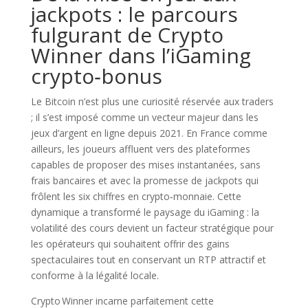
jackpots : le parcours
fulgurant de Crypto
Winner dans l’iGaming
crypto‑bonus
Le Bitcoin n’est plus une curiosité réservée aux traders
; il s’est imposé comme un vecteur majeur dans les
jeux d’argent en ligne depuis 2021. En France comme
ailleurs, les joueurs affluent vers des plateformes
capables de proposer des mises instantanées, sans
frais bancaires et avec la promesse de jackpots qui
frôlent les six chiffres en crypto‑monnaie. Cette
dynamique a transformé le paysage du iGaming : la
volatilité des cours devient un facteur stratégique pour
les opérateurs qui souhaitent offrir des gains
spectaculaires tout en conservant un RTP attractif et
conforme à la légalité locale.
Crypto Winner incarne parfaitement cette