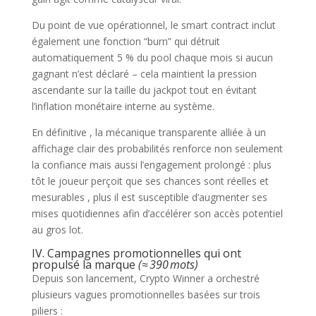
Du point de vue opérationnel, le smart contract inclut
également une fonction “burn” qui détruit
automatiquement 5 % du pool chaque mois si aucun
gagnant n’est déclaré – cela maintient la pression
ascendante sur la taille du jackpot tout en évitant
l’inflation monétaire interne au système.
En définitive , la mécanique transparente alliée à un
affichage clair des probabilités renforce non seulement
la confiance mais aussi l’engagement prolongé : plus
tôt le joueur perçoit que ses chances sont réelles et
mesurables , plus il est susceptible d’augmenter ses
mises quotidiennes afin d’accélérer son accès potentiel
au gros lot.
IV. Campagnes promotionnelles qui ont
propulsé la marque
(≈ 390 mots)
Depuis son lancement, Crypto Winner a orchestré
plusieurs vagues promotionnelles basées sur trois
piliers :