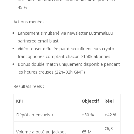
45 %
Actions menées :
Lancement simultané via newsletter Eutmmali.Eu
partnered email blast
Vidéo teaser diffusée par deux influenceurs crypto
francophones comptant chacun >150k abonnés
Bonus double match uniquement disponible pendant
les heures creuses (22h–02h GMT)
Résultats réels :
KPI
Objectif
Réel
Dépôts mensuels ↑
+30 %
+42 %
€6,8
Volume ajouté au jackpot
€5 M