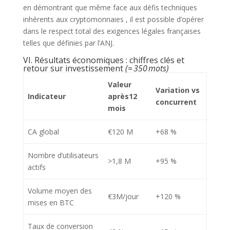
en démontrant que même face aux défis techniques
inhérents aux cryptomonnaies , il est possible d’opérer
dans le respect total des exigences légales françaises
telles que définies par l’ANJ.
VI. Résultats économiques : chiffres clés et
retour sur investissement
(≈ 350 mots)
Valeur
Variation vs
Indicateur
après12
concurrent
mois
CA global
€120 M
+68 %
Nombre d’utilisateurs
>1,8 M
+95 %
actifs
Volume moyen des
€3M/jour
+120 %
mises en BTC
Taux de conversion