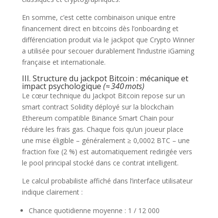
En somme, c’est cette combinaison unique entre
financement direct en bitcoins dès l’onboarding et
différenciation produit via le jackpot que Crypto Winner
a utilisée pour secouer durablement l’industrie iGaming
française et internationale.
III. Structure du jackpot Bitcoin : mécanique et
impact psychologique
(≈ 340 mots)
Le cœur technique du Jackpot Bitcoin repose sur un
smart contract Solidity déployé sur la blockchain
Ethereum compatible Binance Smart Chain pour
réduire les frais gas. Chaque fois qu’un joueur place
une mise éligible – généralement ≥ 0,0002 BTC – une
fraction fixe (2 %) est automatiquement redirigée vers
le pool principal stocké dans ce contrat intelligent.
Le calcul probabiliste affiché dans l’interface utilisateur
indique clairement :
Chance quotidienne moyenne : 1 / 12 000