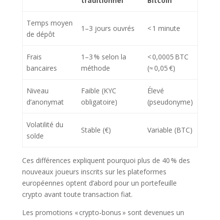
traditionnel
Bitcoin
Temps moyen
1–3 jours ouvrés
< 1 minute
de dépôt
Frais
1–3 % selon la
< 0,0005 BTC
bancaires
méthode
(≈ 0,05 €)
Niveau
Faible (KYC
Élevé
d’anonymat
obligatoire)
(pseudonyme)
Volatilité du
Stable (€)
Variable (BTC)
solde
Ces différences expliquent pourquoi plus de 40 % des
nouveaux joueurs inscrits sur les plateformes
européennes optent d’abord pour un portefeuille
crypto avant toute transaction fiat.
Les promotions « crypto‑bonus » sont devenues un