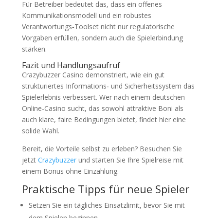
Für Betreiber bedeutet das, dass ein offenes
Kommunikationsmodell und ein robustes
Verantwortungs‑Toolset nicht nur regulatorische
Vorgaben erfüllen, sondern auch die Spielerbindung
stärken.
Fazit und Handlungsaufruf
Crazybuzzer Casino demonstriert, wie ein gut
strukturiertes Informations‑ und Sicherheitssystem das
Spielerlebnis verbessert. Wer nach einem deutschen
Online‑Casino sucht, das sowohl attraktive Boni als
auch klare, faire Bedingungen bietet, findet hier eine
solide Wahl.
Bereit, die Vorteile selbst zu erleben? Besuchen Sie
jetzt
Crazybuzzer
und starten Sie Ihre Spielreise mit
einem Bonus ohne Einzahlung.
Praktische Tipps für neue Spieler
Setzen Sie ein tägliches Einsatzlimit, bevor Sie mit
dem Spielen beginnen.