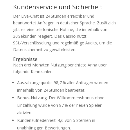
Kundenservice und Sicherheit
Der Live‑Chat ist 24 Stunden erreichbar und
beantwortet Anfragen in deutscher Sprache. Zusätzlich
gibt es eine telefonische Hotline, die innerhalb von
30 Sekunden reagiert. Das Casino nutzt
SSL‑Verschlüsselung und regelmäßige Audits, um die
Datensicherheit zu gewährleisten.
Ergebnisse
Nach drei Monaten Nutzung berichtete Anna über
folgende Kennzahlen:
Auszahlungsquote: 98,7 % aller Anfragen wurden
innerhalb von 24 Stunden bearbeitet.
Bonus‑Nutzung: Der Willkommensbonus ohne
Einzahlung wurde von 87 % der neuen Spieler
aktiviert.
Kundenzufriedenheit: 4,6 von 5 Sternen in
unabhängigen Bewertungen.