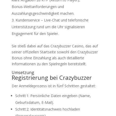
Bonus‑Wettanforderungen und
Auszahlungsgeschwindigkeit machen.
Kundenservice – Live‑Chat und telefonische
Unterstützung rund um die Uhr signalisieren
Engagement für den Spieler.
Sie stieß dabei auf das Crazybuzzer Casino, das auf
seiner offiziellen Startseite sowohl den Crazybuzzer
Bonus ohne Einzahlung als auch detaillierte
Informationen zu den Spielregeln bereitstellt.
Umsetzung
Registrierung bei Crazybuzzer
Der Anmeldeprozess ist in fünf Schritten gestaltet:
Schritt 1: Persönliche Daten eingeben (Name,
Geburtsdatum, E‑Mail).
Schritt 2: Identitätsnachweis hochladen
(Personalausweis).