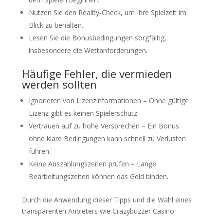
Nutzen Sie den Reality‑Check, um Ihre Spielzeit im
Blick zu behalten.
Lesen Sie die Bonusbedingungen sorgfältig,
insbesondere die Wettanforderungen.
Häufige Fehler, die vermieden
werden sollten
Ignorieren von Lizenzinformationen – Ohne gültige
Lizenz gibt es keinen Spielerschutz.
Vertrauen auf zu hohe Versprechen – Ein Bonus
ohne klare Bedingungen kann schnell zu Verlusten
führen.
Keine Auszahlungszeiten prüfen – Lange
Bearbeitungszeiten können das Geld binden.
Durch die Anwendung dieser Tipps und die Wahl eines
transparenten Anbieters wie Crazybuzzer Casino