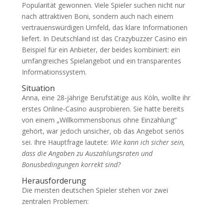
Popularität gewonnen. Viele Spieler suchen nicht nur
nach attraktiven Boni, sondern auch nach einem
vertrauenswürdigen Umfeld, das klare Informationen
liefert. In Deutschland ist das Crazybuzzer Casino ein
Beispiel für ein Anbieter, der beides kombiniert: ein
umfangreiches Spielangebot und ein transparentes
Informationssystem.
Situation
Anna, eine 28‑jährige Berufstätige aus Köln, wollte ihr
erstes Online‑Casino ausprobieren. Sie hatte bereits
von einem „Willkommensbonus ohne Einzahlung“
gehört, war jedoch unsicher, ob das Angebot seriös
sei. Ihre Hauptfrage lautete:
Wie kann ich sicher sein,
dass die Angaben zu Auszahlungsraten und
Bonusbedingungen korrekt sind?
Herausforderung
Die meisten deutschen Spieler stehen vor zwei
zentralen Problemen: