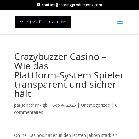
contact@scoringproductions.com
Crazybuzzer Casino –
Wie das
Plattform‑System Spieler
transparent und sicher
hält
par
Jonathan-jgb
|
Sep 4, 2025
|
Uncategorized
|
0
commentaires
Online‑Casinos haben in den letzten Jahren stark an