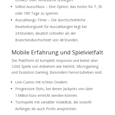
Selbst‑Ausschluss – Eine Option, das Konto für 7, 30
oder 180 Tage zu sperren.
Auszahlungs‑Timer – Die durchschnittliche
Bearbeitungszeit für Auszahlungen liegt bei
24 Stunden, deutlich schneller als der
Branchendurchschnitt von 48 Stunden.
Mobile Erfahrung und Spielvielfalt
Die Plattform ist komplett responsiv und bietet über
2 000 Spiele von Anbietern wie NetEnt, Microgaming
und Evolution Gaming. Besonders hervorzuheben sind:
Live‑Casino mit echten Dealern.
Progressive Slots, bei denen Jackpots von über
1 Million Euro erreicht werden können.
Tischspiele mit variabler Volatilität, die sowohl
Anfänger als auch Profis ansprechen.