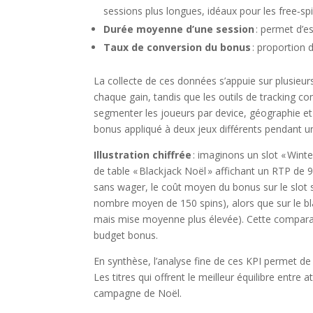
sessions plus longues, idéaux pour les free‑spi
Durée moyenne d’une session
: permet d’es
Taux de conversion du bonus
: proportion d
La collecte de ces données s’appuie sur plusieur
chaque gain, tandis que les outils de tracking c
segmenter les joueurs par device, géographie et 
bonus appliqué à deux jeux différents pendant 
Illustration chiffrée
: imaginons un slot « Winte
de table « Blackjack Noël » affichant un RTP de 9
sans wager, le coût moyen du bonus sur le slot 
nombre moyen de 150 spins), alors que sur le bl
mais mise moyenne plus élevée). Cette comparai
budget bonus.
En synthèse, l’analyse fine de ces KPI permet de
Les titres qui offrent le meilleur équilibre entre
campagne de Noël.