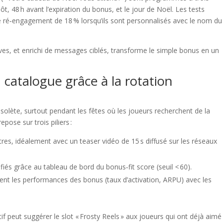
 48 h avant l’expiration du bonus, et le jour de Noël. Les tests
 ré‑engagement de 18 % lorsqu’ils sont personnalisés avec le nom d
ives, et enrichi de messages ciblés, transforme le simple bonus en un
 catalogue grâce à la rotation
olète, surtout pendant les fêtes où les joueurs recherchent de la
pose sur trois piliers :
res, idéalement avec un teaser vidéo de 15 s diffusé sur les réseaux
fiés grâce au tableau de bord du bonus‑fit score (seuil < 60).
sent les performances des bonus (taux d’activation, ARPU) avec les
if peut suggérer le slot « Frosty Reels » aux joueurs qui ont déjà aimé