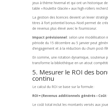
jeux à thème hivernal et qui ont un historique 
table « Roulette Glacée » aux high‑rollers reche
La gestion des licences devient un levier stratég
titres à fort potentiel bonus‑Noël permet de crée
de revenus plus élevé avec le fournisseur.
Impact prévisionnel
: selon une modélisation i
période du 15 décembre au 5 janvier peut génére
d’engagement et à la réduction du churn post‑fê
En somme, une rotation dynamique, soutenue par 
transforme la bibliothèque en un atout compétiti
5. Mesurer le ROI des bonu
continu
Le calcul du ROI se base sur la formule :
ROI = (Revenus additionnels générés – Coût 
Le coût total inclut les montants versés aux jou