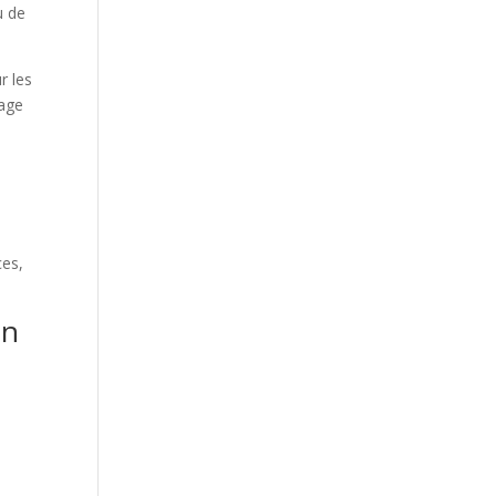
u de
r les
tage
ces,
en