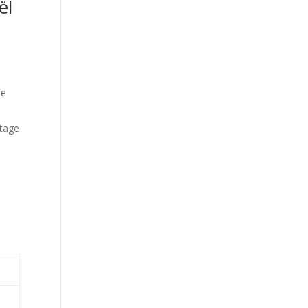
ël
de
rtage