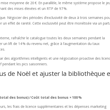
de mise moyenne de 20 €. En parallèle, le même système propose le je
rchant des mises élevées et un RTP de 97 %.
ique. Négocier des périodes d’exclusivité de deux à trois semaines pou
r un effet de rareté. Cette exclusivité peut être monétisée via un par
nterne, rafraîchir le catalogue toutes les deux semaines pendant la
r un lift de 14 % du revenu net, grâce à l’augmentation du taux
tes.
des algorithmes intelligents et une négociation proactive des licen
f pendant les pics saisonniers.
s de Noël et ajuster la bibliothèque 
total des bonus) / Coût total des bonus × 100 %
eurs, les frais de licence supplémentaires et les dépenses marketing