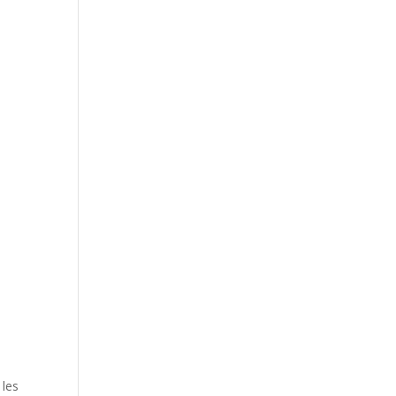
u
 les