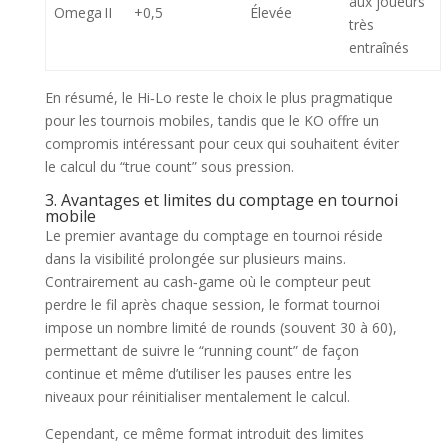
aux joueurs
Omega II
+0,5
Élevée
très
entraînés
En résumé, le Hi‑Lo reste le choix le plus pragmatique
pour les tournois mobiles, tandis que le KO offre un
compromis intéressant pour ceux qui souhaitent éviter
le calcul du “true count” sous pression.
3. Avantages et limites du comptage en tournoi
mobile
Le premier avantage du comptage en tournoi réside
dans la visibilité prolongée sur plusieurs mains.
Contrairement au cash‑game où le compteur peut
perdre le fil après chaque session, le format tournoi
impose un nombre limité de rounds (souvent 30 à 60),
permettant de suivre le “running count” de façon
continue et même d’utiliser les pauses entre les
niveaux pour réinitialiser mentalement le calcul.
Cependant, ce même format introduit des limites