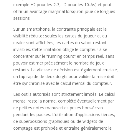
exemple +2 pour les 2‑3, –2 pour les 10‑As) et peut
offrir un avantage marginal lorsqu’on joue de longues
sessions.
Sur un smartphone, la contrainte principale est la
visibilité réduite : seules les cartes du joueur et du
dealer sont affichées, les cartes du sabot restant
invisibles. Cette limitation oblige le compteur à se
concentrer sur le “running count” en temps réel, sans
pouvoir estimer précisément le nombre de jeux
restants. La vitesse de décision est également cruciale ;
un tap rapide de deux doigts pour valider la mise doit
être synchronisé avec le calcul mental du compteur.
Les outils autorisés sont strictement limités. Le calcul
mental reste la norme, complété éventuellement par
de petites notes manuscrites prises hors‑écran
pendant les pauses. L’utilisation d’applications tierces,
de superpositions graphiques ou de widgets de
comptage est prohibée et entraîne généralement le