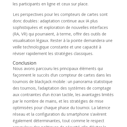
les participants en ligne et ceux sur place.
Les perspectives pour les compteurs de cartes sont
donc doubles : adaptation continue aux IA plus
sophistiquées et exploration de nouvelles interfaces
(RA, VR) qui pourraient, à terme, offrir des outils de
visualisation légaux. Rester à la pointe demandera une
veille technologique constante et une capacité à
réviser rapidement les stratégies classiques.
Conclusion
Nous avons parcouru les principaux éléments qui
façonnent le succès d’un compteur de cartes dans les
tournois de blackjack mobile : un panorama statistique
des tournois, l’adaptation des systèmes de comptage
aux contraintes d’un écran tactile, les avantages limités
par le nombre de mains, et les stratégies de mise
optimisées pour chaque phase du tournoi. La latence
réseau et la configuration du smartphone s’avèrent
également déterminantes, tout comme le respect