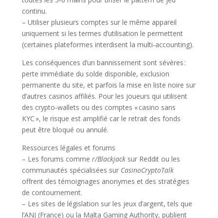
continu.
– Utiliser plusieurs comptes sur le même appareil
uniquement si les termes d’utilisation le permettent
(certaines plateformes interdisent la multi‑accounting).
Les conséquences d’un bannissement sont sévères :
perte immédiate du solde disponible, exclusion
permanente du site, et parfois la mise en liste noire sur
d’autres casinos affiliés. Pour les joueurs qui utilisent
des crypto‑wallets ou des comptes « casino sans
KYC », le risque est amplifié car le retrait des fonds
peut être bloqué ou annulé.
Ressources légales et forums
– Les forums comme
r/Blackjack
sur Reddit ou les
communautés spécialisées sur
CasinoCryptoTalk
offrent des témoignages anonymes et des stratégies
de contournement.
– Les sites de législation sur les jeux d’argent, tels que
l’ANJ (France) ou la Malta Gaming Authority, publient