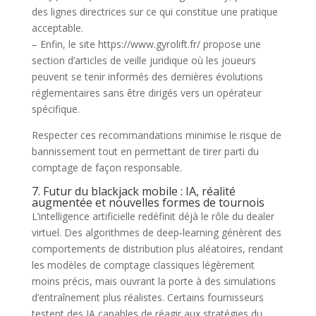
des lignes directrices sur ce qui constitue une pratique
acceptable.
– Enfin, le site https://www.gyrolift.fr/ propose une
section d’articles de veille juridique où les joueurs
peuvent se tenir informés des dernières évolutions
réglementaires sans être dirigés vers un opérateur
spécifique.
Respecter ces recommandations minimise le risque de
bannissement tout en permettant de tirer parti du
comptage de façon responsable.
7. Futur du blackjack mobile : IA, réalité
augmentée et nouvelles formes de tournois
L’intelligence artificielle redéfinit déjà le rôle du dealer
virtuel. Des algorithmes de deep‑learning génèrent des
comportements de distribution plus aléatoires, rendant
les modèles de comptage classiques légèrement
moins précis, mais ouvrant la porte à des simulations
d’entraînement plus réalistes. Certains fournisseurs
testent des IA capables de réagir aux stratégies du