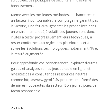
scrupuleux des politiques de sécurité afin d’éviter le
bannissement.
Même avec les meilleures méthodes, la chance reste
un facteur incontournable ; le comptage ne garantit pas
la victoire, il ne fait qu’augmenter les probabilités dans
un environnement déjà volatil. Les joueurs sont donc
invités à tester progressivement leurs techniques, à
rester conformes aux règles des plateformes et à
suivre les évolutions technologiques, notamment l’IA et
la réalité augmentée.
Pour approfondir vos connaissances, explorez d’autres
guides et analyses sur les jeux de table en ligne, et
n’hésitez pas à consulter des ressources neutres
comme https://www.gyrolift.fr/ pour rester informé des
dernières nouveautés du secteur. Bon jeu, et jouez de
façon responsable.
Articles