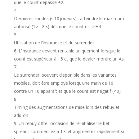
que le count dépasse +2.
Dernières rondes (≤ 10 joueurs) : atteindre le maximum
autorisé (1 × – 8 ×) dès que le count est ≥ +4.
Utilisation de l’insurance et du surrender
L’insurance devient rentable uniquement lorsque le
count est supérieur à +5 et que le dealer montre un As.
Le surrender, souvent disponible dans les variantes
mobiles, doit être employé lorsqu’une main de 16
contre un 10 apparaît et que le count est négatif (< 0).
Timing des augmentations de mise lors des rebuy et
add‑on
Un rebuy offre l’occasion de réinitialiser le bet
spread : commencez à 1 × et augmentez rapidement si