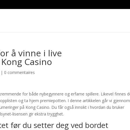
or å vinne i live
å Kong Casino
|
0 commentaires
 skremmende for både nybegynnere og erfarne spillere. Likevel finnes d
opplisten og ta hjem premiepotten. I denne artikkelen går vi gjenno
turneringer på Kong Casino. Du får også innsikt i hvordan du bruker
lsynet‑lisensen gir ekstra trygghet.
et før du setter deg ved bordet