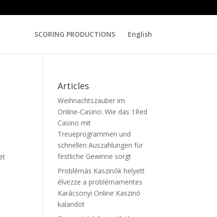
SCORING PRODUCTIONS
English
Articles
Weihnachtszauber im
Online‑Casino: Wie das 1Red
Casino mit
Treueprogrammen und
schnellen Auszahlungen für
festliche Gewinne sorgt
et
m
Problémás Kaszinók helyett
élvezze a problémamentes
Karácsonyi Online Kaszinó
kalandot