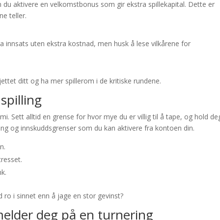
 kan du aktivere en velkomstbonus som gir ekstra spillekapital. Dette er
e teller.
 innsats uten ekstra kostnad, men husk å lese vilkårene for
ttet ditt og ha mer spillerom i de kritiske rundene.
spilling
i. Sett alltid en grense for hvor mye du er villig til å tape, og hold deg
ning og innskuddsgrenser som du kan aktivere fra kontoen din.
n.
resset.
nk.
d ro i sinnet enn å jage en stor gevinst?
 melder deg på en turnering