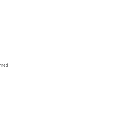
t med