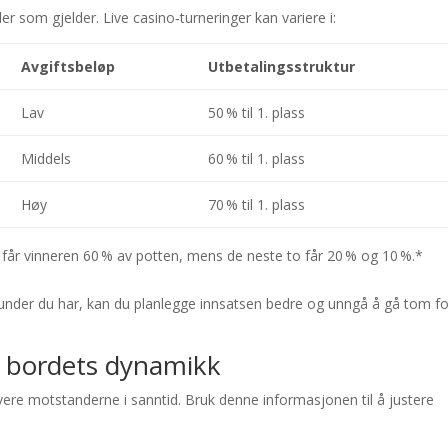
gler som gjelder. Live casino‑turneringer kan variere i:
Avgiftsbeløp
Utbetalingsstruktur
Lav
50 % til 1. plass
Middels
60 % til 1. plass
Høy
70 % til 1. plass
r får vinneren 60 % av potten, mens de neste to får 20 % og 10 %.*
runder du har, kan du planlegge innsatsen bedre og unngå å gå tom fo
er bordets dynamikk
rvere motstanderne i sanntid. Bruk denne informasjonen til å justere