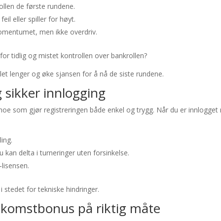
rollen de første rundene.
il eller spiller for høyt.
momentumet, men ikke overdriv.
or tidlig og mistet kontrollen over bankrollen?
llet lenger og øke sjansen for å nå de siste rundene.
 sikker innlogging
noe som gjør registreringen både enkel og trygg. Når du er innlogge
ling.
u kan delta i turneringer uten forsinkelse.
‑lisensen.
i stedet for tekniske hindringer.
lkomstbonus på riktig måte