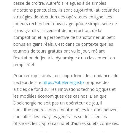
cesse de croître. Autrefois relégués à de simples
incitations ponctuelles, ils sont aujourd’hui au cœur des
stratégies de rétention des opérateurs en ligne. Les
joueurs recherchent davantage qu’une simple série de
spins gratuits : ils veulent de l’interaction, de la
compétition et la perspective de transformer un petit
bonus en gains réels. C’est dans ce contexte que les
tournois de tours gratuits ont vu le jour, mêlant
l’excitation du jeu à la dynamique d’un classement en
temps réel.
Pour ceux qui souhaitent approfondir les tendances du
secteur, le site
https://sibelenergie.fr/
propose des
articles de fond sur les innovations technologiques et
les modèles économiques des casinos. Bien que
Sibelenergie ne soit pas un opérateur de jeu, il
constitue une ressource neutre où les lecteurs peuvent
consulter des analyses générales sur les licences
offshore, les crypto casino et d’autres sujets connexes.