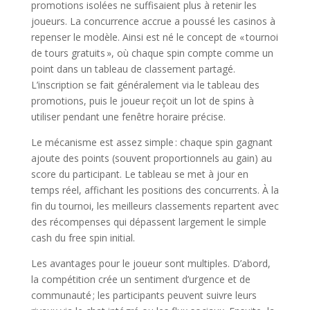
promotions isolées ne suffisaient plus à retenir les
joueurs. La concurrence accrue a poussé les casinos à
repenser le modèle. Ainsi est né le concept de « tournoi
de tours gratuits », où chaque spin compte comme un
point dans un tableau de classement partagé.
L’inscription se fait généralement via le tableau des
promotions, puis le joueur reçoit un lot de spins à
utiliser pendant une fenêtre horaire précise.
Le mécanisme est assez simple : chaque spin gagnant
ajoute des points (souvent proportionnels au gain) au
score du participant. Le tableau se met à jour en
temps réel, affichant les positions des concurrents. À la
fin du tournoi, les meilleurs classements repartent avec
des récompenses qui dépassent largement le simple
cash du free spin initial.
Les avantages pour le joueur sont multiples. D’abord,
la compétition crée un sentiment d’urgence et de
communauté ; les participants peuvent suivre leurs