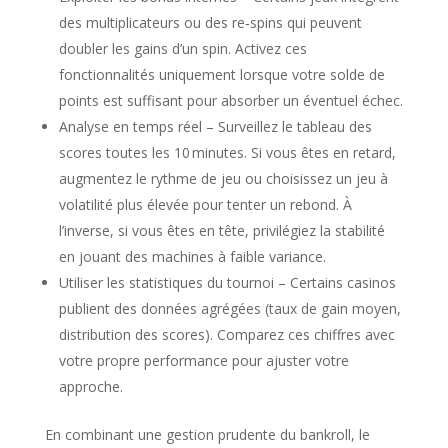
des multiplicateurs ou des re‑spins qui peuvent
doubler les gains d’un spin. Activez ces
fonctionnalités uniquement lorsque votre solde de
points est suffisant pour absorber un éventuel échec.
Analyse en temps réel – Surveillez le tableau des
scores toutes les 10 minutes. Si vous êtes en retard,
augmentez le rythme de jeu ou choisissez un jeu à
volatilité plus élevée pour tenter un rebond. À
l’inverse, si vous êtes en tête, privilégiez la stabilité
en jouant des machines à faible variance.
Utiliser les statistiques du tournoi – Certains casinos
publient des données agrégées (taux de gain moyen,
distribution des scores). Comparez ces chiffres avec
votre propre performance pour ajuster votre
approche.
En combinant une gestion prudente du bankroll, le