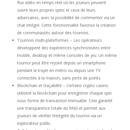
flux vidéo en temps réel où les joueurs peuvent
suivre leurs propres spins et ceux de leurs
adversaires, avec la possibilité de commenter via un
chat intégré. Cette fonctionnalité favorise la création
de communautés autour des tournois.
Tournois multi‑plateformes – Les opérateurs
développent des expériences synchronisées entre
mobile, desktop et même consoles de jeu. Un même
tournoi peut être rejoint depuis un smartphone
pendant le trajet en métro ou depuis une TV
connectée à la maison, sans perte de points.
Blockchain et traçabilité – Certains crypto casino
utilisent la blockchain pour enregistrer chaque spin
sous forme de transaction immuable. Cela garantit
une transparence totale du RNG et permet aux
joueurs de vérifier l’intégrité du tournoi via un
explorateur public.