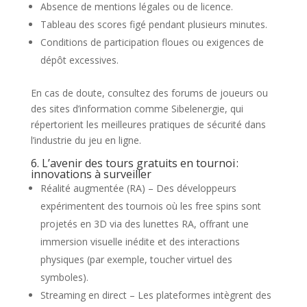
Absence de mentions légales ou de licence.
Tableau des scores figé pendant plusieurs minutes.
Conditions de participation floues ou exigences de
dépôt excessives.
En cas de doute, consultez des forums de joueurs ou
des sites d’information comme Sibelenergie, qui
répertorient les meilleures pratiques de sécurité dans
l’industrie du jeu en ligne.
6. L’avenir des tours gratuits en tournoi :
innovations à surveiller
Réalité augmentée (RA) – Des développeurs
expérimentent des tournois où les free spins sont
projetés en 3D via des lunettes RA, offrant une
immersion visuelle inédite et des interactions
physiques (par exemple, toucher virtuel des
symboles).
Streaming en direct – Les plateformes intègrent des