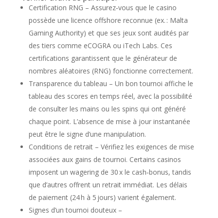
Certification RNG – Assurez‑vous que le casino
possède une licence offshore reconnue (ex. : Malta
Gaming Authority) et que ses jeux sont audités par
des tiers comme eCOGRA ou iTech Labs. Ces
certifications garantissent que le générateur de
nombres aléatoires (RNG) fonctionne correctement.
Transparence du tableau – Un bon tournoi affiche le
tableau des scores en temps réel, avec la possibilité
de consulter les mains ou les spins qui ont généré
chaque point. L’absence de mise à jour instantanée
peut être le signe d’une manipulation.
Conditions de retrait – Vérifiez les exigences de mise
associées aux gains de tournoi. Certains casinos
imposent un wagering de 30 x le cash‑bonus, tandis
que d’autres offrent un retrait immédiat. Les délais
de paiement (24 h à 5 jours) varient également.
Signes d’un tournoi douteux –