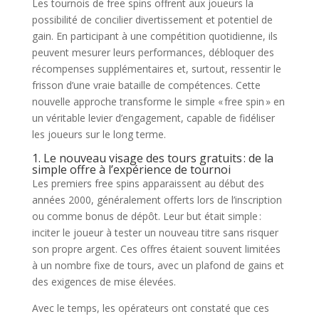
Les tournois de free spins offrent aux joueurs la
possibilité de concilier divertissement et potentiel de
gain. En participant à une compétition quotidienne, ils
peuvent mesurer leurs performances, débloquer des
récompenses supplémentaires et, surtout, ressentir le
frisson d’une vraie bataille de compétences. Cette
nouvelle approche transforme le simple « free spin » en
un véritable levier d’engagement, capable de fidéliser
les joueurs sur le long terme.
1. Le nouveau visage des tours gratuits : de la
simple offre à l’expérience de tournoi
Les premiers free spins apparaissent au début des
années 2000, généralement offerts lors de l’inscription
ou comme bonus de dépôt. Leur but était simple :
inciter le joueur à tester un nouveau titre sans risquer
son propre argent. Ces offres étaient souvent limitées
à un nombre fixe de tours, avec un plafond de gains et
des exigences de mise élevées.
Avec le temps, les opérateurs ont constaté que ces