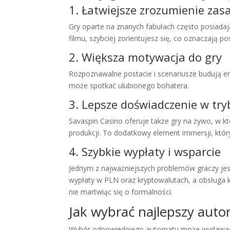
1. Łatwiejsze zrozumienie zas
Gry oparte na znanych fabułach często posiadają 
filmu, szybciej zorientujesz się, co oznaczają p
2. Większa motywacja do gry
Rozpoznawalne postacie i scenariusze budują e
może spotkać ulubionego bohatera.
3. Lepsze doświadczenie w tryb
Savaspin Casino oferuje także gry na żywo, w k
produkcji. To dodatkowy element immersji, któr
4. Szybkie wypłaty i wsparcie
Jednym z najważniejszych problemów graczy jes
wypłaty w PLN oraz kryptowalutach, a obsługa k
nie martwiąc się o formalności.
Jak wybrać najlepszy aut
Wybór odpowiedniego automatu może wydawać si