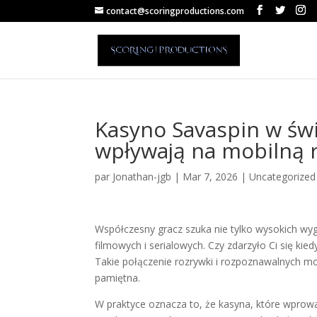
contact@scoringproductions.com
Kasyno Savaspin w świe
wpływają na mobilną 
par
Jonathan-jgb
|
Mar 7, 2026
|
Uncategorized
Współczesny gracz szuka nie tylko wysokich wyg
filmowych i serialowych. Czy zdarzyło Ci się k
Takie połączenie rozrywki i rozpoznawalnych mo
pamiętna.
W praktyce oznacza to, że kasyna, które wprowa