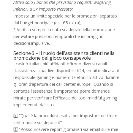
Attiva solo i bonus che prevedono requisiti wagering
inferiori a 5x l’importo ricevuto;
Imposta un limite speciale per le promozioni separato
dal budget principale (es.: € 5 extra);
* Verifica sempre la data scadenza della promozione
per evitare pressioni temporali che incoraggino
decisioni impulsive.
Sezione 6 – Il ruolo dell’assistenza clienti nella
promozione del gioco consapevole
I casinò italiani più affidabili offrono diversi canali
d’assistenza: chat live disponibile h24, email dedicata al
responsible gaming e numero telefonico attivo durante
gli orari d’apertura dei call center europei. Quando si
contatta l’assistenza è importante porre domande
mirate per verificare l’efficacia dei tool mindful gaming
implementati dal sito:
1️⃣ “Qual è la procedura esatta per impostare un limite
settimanale sui depositi?”
2️⃣ “Posso ricevere report giornalieri via email sulle mie