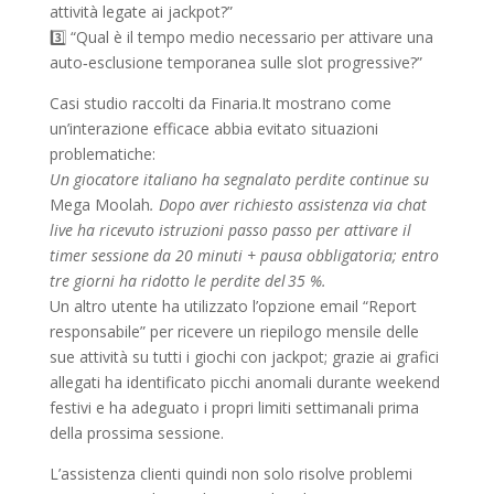
attività legate ai jackpot?”
3️⃣ “Qual è il tempo medio necessario per attivare una
auto‑esclusione temporanea sulle slot progressive?”
Casi studio raccolti da Finaria.It mostrano come
un’interazione efficace abbia evitato situazioni
problematiche:
Un giocatore italiano ha segnalato perdite continue su
Mega Moolah
. Dopo aver richiesto assistenza via chat
live ha ricevuto istruzioni passo passo per attivare il
timer sessione da 20 minuti + pausa obbligatoria; entro
tre giorni ha ridotto le perdite del 35 %.
Un altro utente ha utilizzato l’opzione email “Report
responsabile” per ricevere un riepilogo mensile delle
sue attività su tutti i giochi con jackpot; grazie ai grafici
allegati ha identificato picchi anomali durante weekend
festivi e ha adeguato i propri limiti settimanali prima
della prossima sessione.
L’assistenza clienti quindi non solo risolve problemi