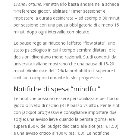
Divine Fortune
. Per attivarlo basta andare nella scheda
“Preferenze gioco”, abilitare “Timer sessione” e
impostare la durata desiderata – ad esempio 30 minuti
per sessione con una pausa obbligatoria di almeno 15
minuti dopo ogni intervallo completato.
Le pause regolari riducono l’effetto “flow state”, uno
stato psicologico in cui il tempo sembra dilatarsi e le
decisioni diventano meno razionali. Studi condotti da
università italiane mostrano che una pausa di 15‑20
minuti diminuisce del 12 % la probabilità di superare i
limiti auto‑imposti durante le slot progressive.
Notifiche di spesa “mindful”
Le notifiche possono essere personalizzate per tipo di
gioco o livello di rischio (RTP basso vs alto). Per le slot
con jackpot progressivi è consigliabile impostare due
soglie: una avviso lieve quando la perdita giornaliera
supera il 50 % del budget dedicato alle slot (es.: € 1,50)
e una avviso critico al 100 % (es.: € 3). Le notifiche