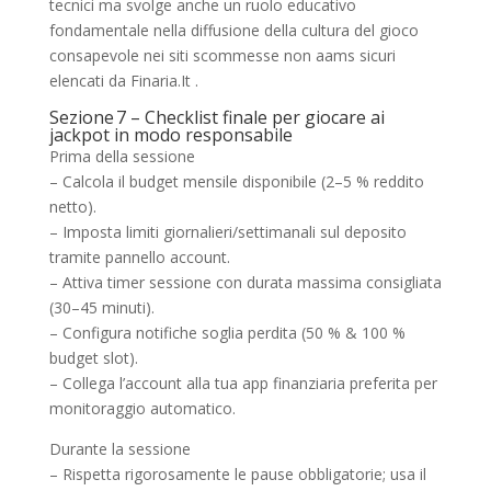
tecnici ma svolge anche un ruolo educativo
fondamentale nella diffusione della cultura del gioco
consapevole nei siti scommesse non aams sicuri
elencati da Finaria.It .
Sezione 7 – Checklist finale per giocare ai
jackpot in modo responsabile
Prima della sessione
– Calcola il budget mensile disponibile (2–5 % reddito
netto).
– Imposta limiti giornalieri/settimanali sul deposito
tramite pannello account.
– Attiva timer sessione con durata massima consigliata
(30–45 minuti).
– Configura notifiche soglia perdita (50 % & 100 %
budget slot).
– Collega l’account alla tua app finanziaria preferita per
monitoraggio automatico.
Durante la sessione
– Rispetta rigorosamente le pause obbligatorie; usa il