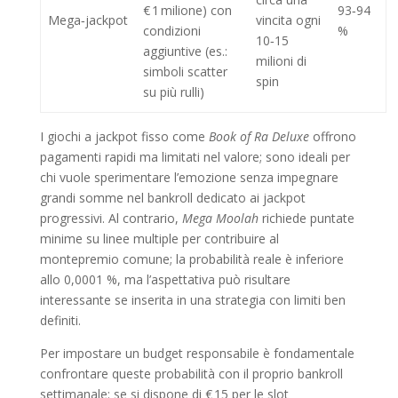
€ 1 milione) con
93‑94
Mega‑jackpot
vincita ogni
condizioni
%
10‑15
aggiuntive (es.:
milioni di
simboli scatter
spin
su più rulli)
I giochi a jackpot fisso come
Book of Ra Deluxe
offrono
pagamenti rapidi ma limitati nel valore; sono ideali per
chi vuole sperimentare l’emozione senza impegnare
grandi somme nel bankroll dedicato ai jackpot
progressivi. Al contrario,
Mega Moolah
richiede puntate
minime su linee multiple per contribuire al
montepremio comune; la probabilità reale è inferiore
allo 0,0001 %, ma l’aspettativa può risultare
interessante se inserita in una strategia con limiti ben
definiti.
Per impostare un budget responsabile è fondamentale
confrontare queste probabilità con il proprio bankroll
settimanale: se si dispone di € 15 per le slot