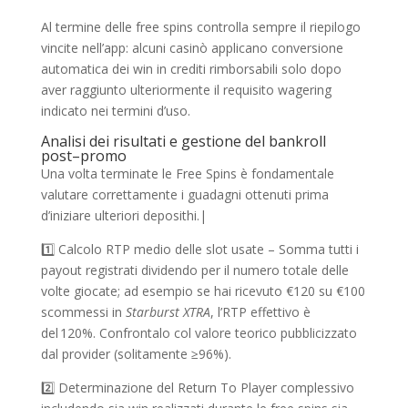
Al termine delle free spins controlla sempre il riepilogo
vincite nell’app: alcuni casinò applicano conversione
automatica dei win in crediti rimborsabili solo dopo
aver raggiunto ulteriormente il requisito wagering
indicato nei termini d’uso.
Analisi dei risultati e gestione del bankroll
post–promo
Una volta terminate le Free Spins è fondamentale
valutare correttamente i guadagni ottenuti prima
d’iniziare ulteriori deposit​hi.|
1️⃣ Calcolo RTP medio delle slot usate – Somma tutti i
payout registrati dividendo per il numero totale delle
volte giocate; ad esempio se hai ricevuto €120 su €100
scommessi in
Starburst XTRA
, l’RTP effettivo è
del 120%. Confrontalo col valore teorico pubblicizzato
dal provider (solitamente ≥96%).
2️⃣ Determinazione del Return To Player complessivo