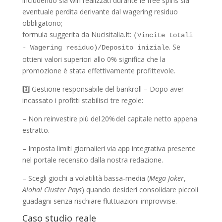
includendo sia win realizzati durante le free spins sia
eventuale perdita derivante dal wagering residuo
obbligatorio;
formula suggerita da Nucis­itali­a.​It:
(Vincite totali
. Se
- Wagering residuo)/Deposito iniziale
ottieni valori superiori allo 0% significa che la
promozione è stata effettivamente profittevole.
3️⃣ Gestione responsabile del bankroll – Dopo aver
incassato i profitti stabilisci tre regole:
– Non reinvestire più del 20% del capitale netto appena
estratto.
– Imposta limiti giornalieri via app integrativa presente
nel portale recensito dalla nostra redazione.
– Scegli giochi a volatilità bassa‐media (
Mega Joker
,
Aloha! Cluster Pays
) quando desideri consolidare piccoli
guadagni senza rischiare fluttuazioni improvvise.
Caso studio reale