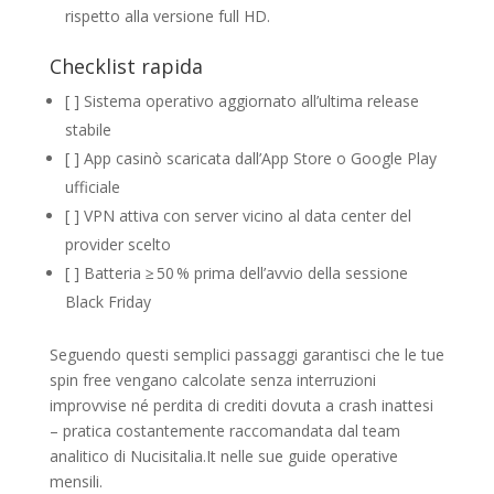
rispetto alla versione full HD.
Checklist rapida
[ ] Sistema operativo aggiornato all’ultima release
stabile
[ ] App casinò scaricata dall’App Store o Google Play
ufficiale
[ ] VPN attiva con server vicino al data center del
provider scelto
[ ] Batteria ≥ 50 % prima dell’avvio della sessione
Black Friday
Seguendo questi semplici passaggi garantisci che le tue
spin free vengano calcolate senza interruzioni
improvvise né perdita di crediti dovuta a crash inattesi
– pratica costantemente raccomandata dal team
analitico di Nucisitalia.It nelle sue guide operative
mensili.