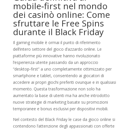
mobile‑first nel mondo
dei casinò online: Come
sfruttare le Free Spins
durante il Black Friday
Il gaming mobile è ormai il punto di riferimento
dell’intero settore del gioco d’azzardo online. Le
piattaforme più innovative hanno rivoluzionato
l’esperienza utente passando da un approccio
“desktop‑first” a uno completamente ottimizzato per
smartphone e tablet, consentendo ai giocatori di
accedere ai propri giochi preferiti ovunque e in qualsiasi
momento. Questa trasformazione non solo ha
aumentato la base di utenti ma ha anche introdotto
nuove strategie di marketing basate su promozioni
temporanee e bonus esclusivi per dispositivi mobili.
Nel contesto del Black Friday le case da gioco online si
contendono l’attenzione degli appassionati con offerte