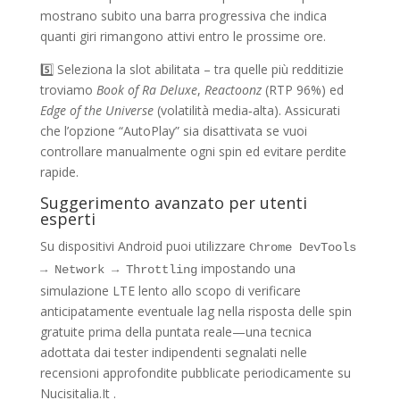
mostrano subito una barra progressiva che indica
quanti giri rimangono attivi entro le prossime ore.
5️⃣ Seleziona la slot abilitata – tra quelle più redditizie
troviamo
Book of Ra Deluxe
,
Reactoonz
(RTP 96%) ed
Edge of the Universe
(volatilità media‑alta). Assicurati
che l’opzione “AutoPlay” sia disattivata se vuoi
controllare manualmente ogni spin ed evitare perdite
rapide.
Suggerimento avanzato per utenti
esperti
Su dispositivi Android puoi utilizzare
Chrome DevTools
impostando una
→ Network → Throttling
simulazione LTE lento allo scopo di verificare
anticipatamente eventuale lag nella risposta delle spin
gratuite prima della puntata reale—una tecnica
adottata dai tester indipendenti segnalati nelle
recensioni approfondite pubblicate periodicamente su
Nucis­itali­a.​It .