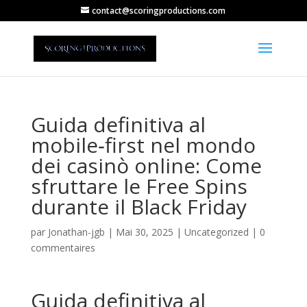
contact@scoringproductions.com
Guida definitiva al
mobile‑first nel mondo
dei casinò online: Come
sfruttare le Free Spins
durante il Black Friday
par
Jonathan-jgb
|
Mai 30, 2025
|
Uncategorized
|
0
commentaires
Guida definitiva al