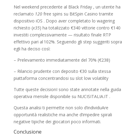
Nel weekend precedente al Black Friday , un utente ha
reclamato
120
free spins su BitSpin Casino tramite
dispositivo iOS . Dopo aver completato lo wagering
richiesto (
x35
) ha totalizzato €340 vittorie contro €140
investiti complessivamente — risultato finale RTP
effettivo pari al 102%. Seguendo gli step suggeriti sopra
egli ha deciso così:
– Prelevamento immediatamente del ​70%​ (€238)
– Rilancio prudente con deposito €30 sulla stessa
piattaforma concentrandosi su slot low volatility
Tutte queste decisionI sono state annotate nella guida
operativa mensile disponibile su NUCISITALIA.IT .
Questa analisi ti permette non solo d’individuAre
opportunità realistiche ma anche d’impedire spirali
negative tipiche dei giocatori poco informati.
Conclusione