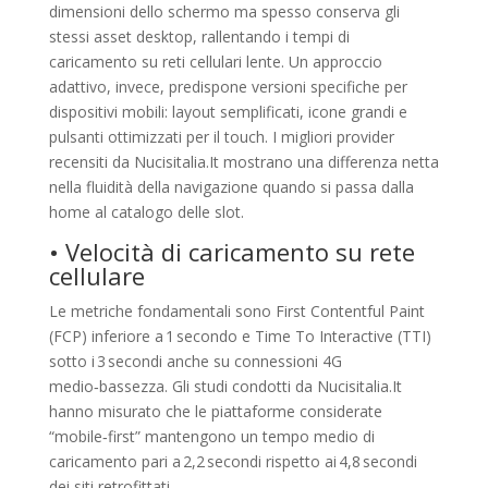
dimensioni dello schermo ma spesso conserva gli
stessi asset desktop, rallentando i tempi di
caricamento su reti cellulari lente. Un approccio
adattivo, invece, predispone versioni specifiche per
dispositivi mobili: layout semplificati, icone grandi e
pulsanti ottimizzati per il touch. I migliori provider
recensiti da Nucisitalia.It mostrano una differenza netta
nella fluidità della navigazione quando si passa dalla
home al catalogo delle slot.
• Velocità di caricamento su rete
cellulare
Le metriche fondamentali sono First Contentful Paint
(FCP) inferiore a 1 secondo e Time To Interactive (TTI)
sotto i 3 secondi anche su connessioni 4G
medio‑bassezza. Gli studi condotti da Nucisitalia.It
hanno misurato che le piattaforme considerate
“mobile‑first” mantengono un tempo medio di
caricamento pari a 2,2 secondi rispetto ai 4,8 secondi
dei siti retrofittati.