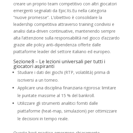
creare un proprio team competitivo con altri giocatori
emergenti segnalati da Epic Xs.Eu nella categoria
“nuove promesse”. L’obiettivo è consolidare la
leadership competitiva attraverso training condivisi e
analisi data‑driven continuative, mantenendo sempre
alta l’attenzione sulla responsabilità nel gioco d’azzardo
grazie alle policy anti‑dipendenza offerte dalle
piattaforme leader del settore italiano ed europeo.
Sezione 8 – Le lezioni universali per tutti i
giocatori aspiranti
Studiare i dati dei giochi (RTP, volatilità) prima di
iscriversi a un torneo.
Applicare una disciplina finanziaria rigorosa: limitare
le puntate massime al 15 % del bankroll.
Utilizzare gli strumenti analitici forniti dalle
piattaforme (heat‑map, simulazioni) per ottimizzare
le decisioni in tempo reale.
Queste best practice emergono chiaramente