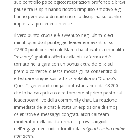
suo controllo psicologico: respirazioni profonde e brevi
pause fra le spin hanno ridotto l’impulso emotivo e gli
hanno permesso di mantenere la disciplina sul bankroll
impostata precedentemente.
Il vero punto cruciale è avvenuto negli ultimi dieci
minuti quando il punteggio leader era avanti di soli
€2 300 punti percentuali. Marco ha attivato la modalità
“re‑entry” gratuita offerta dalla piattaforma ed è
tornato nella gara con un bonus extra del 5 % sul
premio corrente; questa mossa gli ha consentito di
effettuare cinque spin ad alta volatilità su “Gonzo’s
Quest”, generando un jackpot istantaneo da €8 200
che lo ha catapultato direttamente al primo posto sul
leaderboard live della community chat. La reazione
immediata della chat è stata un’esplosione di emoji
celebrative e messaggi congratulatori dal team
moderator della piattaforma — prova tangibile
dell’engagement unico fornito dai
migliori casinò online
non aams
.