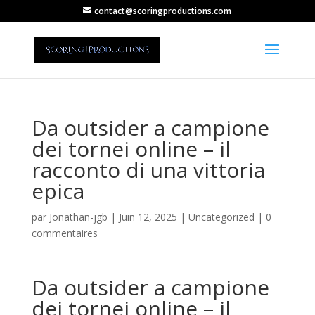
contact@scoringproductions.com
Da outsider a campione
dei tornei online – il
racconto di una vittoria
epica
par
Jonathan-jgb
|
Juin 12, 2025
|
Uncategorized
|
0
commentaires
Da outsider a campione
dei tornei online – il