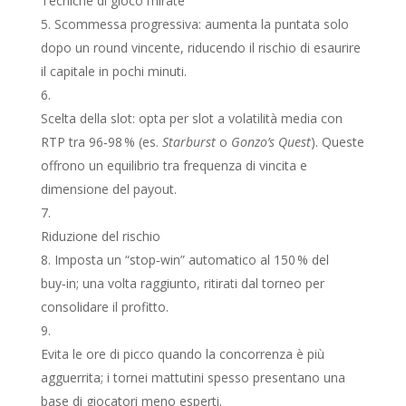
Tecniche di gioco mirate
Scommessa progressiva: aumenta la puntata solo
dopo un round vincente, riducendo il rischio di esaurire
il capitale in pochi minuti.
Scelta della slot: opta per slot a volatilità media con
RTP tra 96‑98 % (es.
Starburst
o
Gonzo’s Quest
). Queste
offrono un equilibrio tra frequenza di vincita e
dimensione del payout.
Riduzione del rischio
Imposta un “stop‑win” automatico al 150 % del
buy‑in; una volta raggiunto, ritirati dal torneo per
consolidare il profitto.
Evita le ore di picco quando la concorrenza è più
agguerrita; i tornei mattutini spesso presentano una
base di giocatori meno esperti.