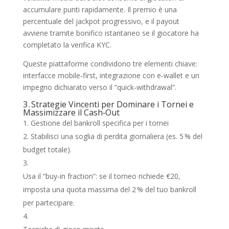
accumulare punti rapidamente. Il premio è una
percentuale del jackpot progressivo, e il payout
avviene tramite bonifico istantaneo se il giocatore ha
completato la verifica KYC.
Queste piattaforme condividono tre elementi chiave:
interfacce mobile‑first, integrazione con e‑wallet e un
impegno dichiarato verso il “quick‑withdrawal”.
3 . Strategie Vincenti per Dominare i Tornei e
Massimizzare il Cash‑Out
Gestione del bankroll specifica per i tornei
Stabilisci una soglia di perdita giornaliera (es. 5 % del
budget totale).
Usa il “buy‑in fraction”: se il torneo richiede €20,
imposta una quota massima del 2 % del tuo bankroll
per partecipare.