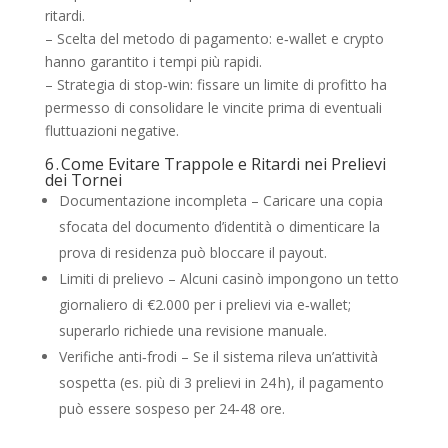
ritardi.
– Scelta del metodo di pagamento: e‑wallet e crypto
hanno garantito i tempi più rapidi.
– Strategia di stop‑win: fissare un limite di profitto ha
permesso di consolidare le vincite prima di eventuali
fluttuazioni negative.
6 . Come Evitare Trappole e Ritardi nei Prelievi
dei Tornei
Documentazione incompleta – Caricare una copia
sfocata del documento d’identità o dimenticare la
prova di residenza può bloccare il payout.
Limiti di prelievo – Alcuni casinò impongono un tetto
giornaliero di €2.000 per i prelievi via e‑wallet;
superarlo richiede una revisione manuale.
Verifiche anti‑frodi – Se il sistema rileva un’attività
sospetta (es. più di 3 prelievi in 24 h), il pagamento
può essere sospeso per 24‑48 ore.