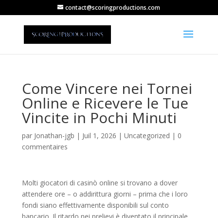
contact@scoringproductions.com
Come Vincere nei Tornei
Online e Ricevere le Tue
Vincite in Pochi Minuti
par
Jonathan-jgb
|
Juil 1, 2026
|
Uncategorized
|
0
commentaires
Molti giocatori di casinò online si trovano a dover
attendere ore – o addirittura giorni – prima che i loro
fondi siano effettivamente disponibili sul conto
bancario. Il ritardo nei prelievi è diventato il principale