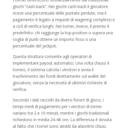
giochi “cash‑back”. Nei giochi cash‑back il giocatore
riceve una percentuale delle puntate perdute, ma il
pagamento è legato a requisiti di wagering complessi e
a cicli di verifica lunghi. Nei tornei, invece, il premio è
predefinito: chi raggiunge la top‑position o supera una
soglia di punti ottiene un importo fisso o una
percentuale del jackpot.
Questa struttura consente agli operatori di
implementare payout automatici. Una volta chiuso il
torneo, il sistema calcola i vincitori e avvia il
trasferimento dei fondi direttamente sul wallet del
giocatore, senza la necessità di ulteriori richieste di
verifica.
Secondo i dati raccolti da diversi forum di gioco, i
tempi medi di pagamento per i vincitori di tornei
variano tra 2 e 10 minuti, mentre i giochi tradizionali
richiedono in media 24‑48 ore. La differenza è dovuta
al fatto che i tornei sono gestiti da algoritmi chiusi,