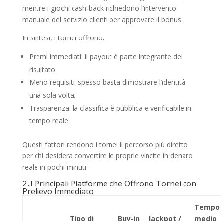
mentre i giochi cash‑back richiedono l’intervento
manuale del servizio clienti per approvare il bonus.
In sintesi, i tornei offrono:
Premi immediati: il payout è parte integrante del
risultato.
Meno requisiti: spesso basta dimostrare l’identità
una sola volta.
Trasparenza: la classifica è pubblica e verificabile in
tempo reale.
Questi fattori rendono i tornei il percorso più diretto
per chi desidera convertire le proprie vincite in denaro
reale in pochi minuti.
2 . I Principali Platforme che Offrono Tornei con
Prelievo Immediato
Tempo
Tipo di
Buy‑in
Jackpot /
medio