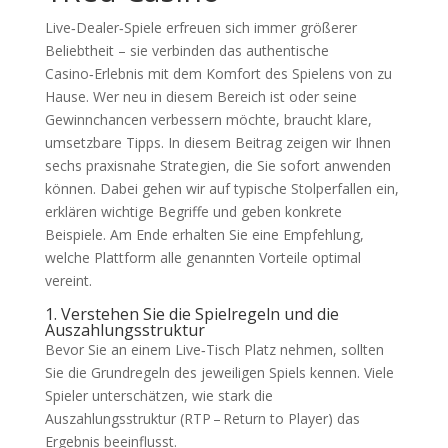
Live‑Dealer‑Spiele erfreuen sich immer größerer
Beliebtheit – sie verbinden das authentische
Casino‑Erlebnis mit dem Komfort des Spielens von zu
Hause. Wer neu in diesem Bereich ist oder seine
Gewinnchancen verbessern möchte, braucht klare,
umsetzbare Tipps. In diesem Beitrag zeigen wir Ihnen
sechs praxisnahe Strategien, die Sie sofort anwenden
können. Dabei gehen wir auf typische Stolperfallen ein,
erklären wichtige Begriffe und geben konkrete
Beispiele. Am Ende erhalten Sie eine Empfehlung,
welche Plattform alle genannten Vorteile optimal
vereint.
1. Verstehen Sie die Spielregeln und die
Auszahlungsstruktur
Bevor Sie an einem Live‑Tisch Platz nehmen, sollten
Sie die Grundregeln des jeweiligen Spiels kennen. Viele
Spieler unterschätzen, wie stark die
Auszahlungsstruktur (RTP – Return to Player) das
Ergebnis beeinflusst.