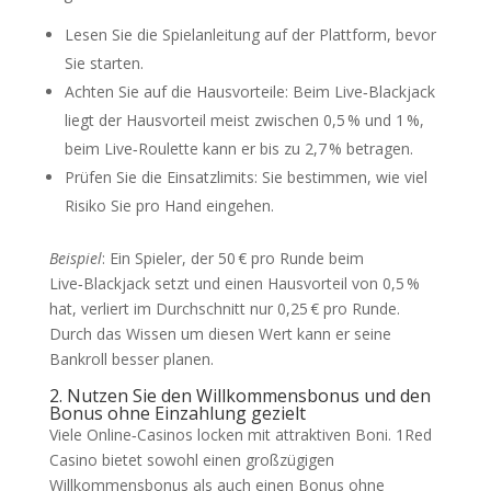
Lesen Sie die Spielanleitung auf der Plattform, bevor
Sie starten.
Achten Sie auf die Hausvorteile: Beim Live‑Blackjack
liegt der Hausvorteil meist zwischen 0,5 % und 1 %,
beim Live‑Roulette kann er bis zu 2,7 % betragen.
Prüfen Sie die Einsatzlimits: Sie bestimmen, wie viel
Risiko Sie pro Hand eingehen.
Beispiel
: Ein Spieler, der 50 € pro Runde beim
Live‑Blackjack setzt und einen Hausvorteil von 0,5 %
hat, verliert im Durchschnitt nur 0,25 € pro Runde.
Durch das Wissen um diesen Wert kann er seine
Bankroll besser planen.
2. Nutzen Sie den Willkommensbonus und den
Bonus ohne Einzahlung gezielt
Viele Online‑Casinos locken mit attraktiven Boni. 1Red
Casino bietet sowohl einen großzügigen
Willkommensbonus als auch einen Bonus ohne