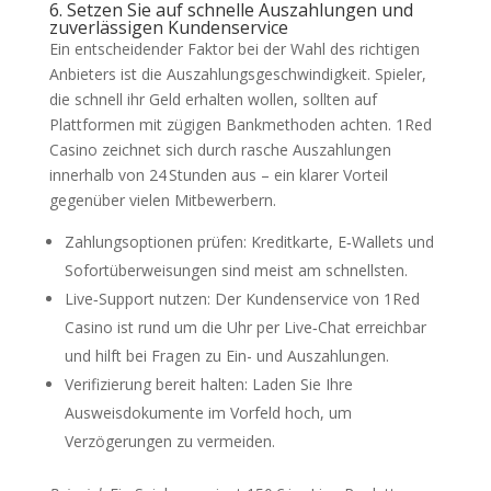
6. Setzen Sie auf schnelle Auszahlungen und
zuverlässigen Kundenservice
Ein entscheidender Faktor bei der Wahl des richtigen
Anbieters ist die Auszahlungsgeschwindigkeit. Spieler,
die schnell ihr Geld erhalten wollen, sollten auf
Plattformen mit zügigen Bankmethoden achten. 1Red
Casino zeichnet sich durch rasche Auszahlungen
innerhalb von 24 Stunden aus – ein klarer Vorteil
gegenüber vielen Mitbewerbern.
Zahlungsoptionen prüfen: Kreditkarte, E‑Wallets und
Sofortüberweisungen sind meist am schnellsten.
Live‑Support nutzen: Der Kundenservice von 1Red
Casino ist rund um die Uhr per Live‑Chat erreichbar
und hilft bei Fragen zu Ein- und Auszahlungen.
Verifizierung bereit halten: Laden Sie Ihre
Ausweisdokumente im Vorfeld hoch, um
Verzögerungen zu vermeiden.