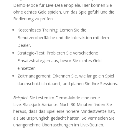
Demo‑Mode für Live‑Dealer‑Spiele. Hier können Sie
ohne echtes Geld spielen, um das Spielgefühl und die
Bedienung zu prüfen.
Kostenloses Training: Lernen Sie die
Benutzeroberfläche und die Interaktion mit dem
Dealer.
Strategie‑Test: Probieren Sie verschiedene
Einsatzstrategien aus, bevor Sie echtes Geld
einsetzen.
Zeitmanagement: Erkennen Sie, wie lange ein Spiel
durchschnittlich dauert, und planen Sie Ihre Sessions.
Beispiel
: Sie testen im Demo‑Mode eine neue
Live‑Blackjack‑Variante. Nach 30 Minuten finden Sie
heraus, dass das Spiel eine höhere Mindestwette hat,
als Sie ursprünglich gedacht hatten. So vermeiden Sie
unangenehme Überraschungen im Live‑Betrieb.