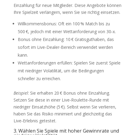
Einzahlung für neue Mitglieder. Diese Angebote können
Ihre Spielzeit verlängern, wenn Sie sie richtig einsetzen.
Willkommensbonus: Oft ein 100 % Match bis zu
500 €, jedoch mit einer Wettanforderung von 30‑x.
Bonus ohne Einzahlung: 10 € Gratisguthaben, das
sofort im Live‑Dealer‑Bereich verwendet werden
kann.
Wettanforderungen erfüllen: Spielen Sie zuerst Spiele
mit niedriger Volatilität, um die Bedingungen
schneller zu erreichen.
Beispiel
: Sie erhalten 20 € Bonus ohne Einzahlung.
Setzen Sie diese in einer Live‑Roulette‑Runde mit
niedriger Einsatzhöhe (5 €). Selbst wenn Sie verlieren,
haben Sie das Risiko minimiert und gleichzeitig das
Live‑Erlebnis getestet.
3. Wählen Sie Spiele mit hoher Gewinnrate und